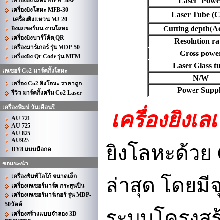
Laser Powe
เครื่องยิงโลหะ MFM-30w
เครื่องยิงโลหะ MFB-30
Laser Tube (C
เครื่องยิงแหวน MJ-20
Cutting depth(Ac
ยิงเลเซอร์บน งานโลหะ
เครื่องยิงบาร์โค้ด,QR
Resolution ra
เครื่องมาร์เกอร์ รุ่น MDP-50
Gross powe
เครื่องยิง Qr Code รุ่น MFM
Laser Glass t
เลเซอร์ Co2 มาร์คกิ้งโลหะ
N/W
เครื่อง Co2 ยิงโลหะ ราคาถูก
Power Supp
รีวิว มาร์คกิ้งครีม Co2 Laser
เครื่องพิมพ์ วันเดือนปี
เครื่องยิงเลเ
AU 721
AU 725
AU 825
AU925
ยิงโลหะด้วย
DY8 แบบมือกด
ขอแนะนำ
เครื่องพิมพ์โลโก้ ขนาดเล็ก
ล่าสุด
โดยมีจ
เครื่องเลเซอร์มาร์ค กระสุนปืน
เครื่องเลเซอร์มาร์เกอร์ รุ่น MDP-
50วัตต์
ระบบโครงสร้
เครื่องสร้างแบบจำลอง 3D