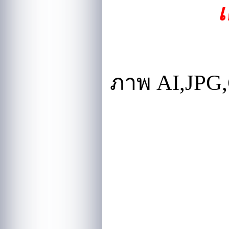
เ
ภาพ
AI,JPG