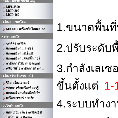
เครื่องอิงค์เจ็ท ขนาดใหญ่
MFL 8500
MOD 300
MOD 160
เครื่อง Co2ตัดโลหะ
1.
ขนาดพื้นท
MA 1810 เครื่องตัดโลหะ Co2
สาระน่าสนใจ
ชุดดัดอะครีลิค
2.
ปรับระดับพ
แกลลอรี่ งานเลเซอร์
แกลลอรี่ งานซีเอ็นซี
แกลลอรี่ งานตัดสติ๊กเกอร์
สาธิตการใช้งาน ประยุกต์
3.
กำลังเลเซอร
คลิป วีดีโอ สาธิตการทำงาน
เครื่องสร้างชิ้นงาน 3 มิติ
1-
ขึ้นตั้งแต่
รีวิวเครื่องเลเซอร์
หลักการซื้อเครื่องที่ควรรู้
แกลลอรี่ งานพิมพ์อิงค์เจ็ท
เครื่องเลเซอร์ ยอดฮิต
4.
ระบบทำง
เวปไซด์น่าสนใจ
แผ่นโรว์มาร์ค อะครีลิค 2 สี
โชว์รูม แมส บิสเนส