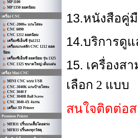
MP 1100
MP 1350 ยอดนิยม
13.
หนังสือคู
เครื่อง CNC
CNC-2000w แกะโลหะ
CNC 6090
CNC 1212 ยอดนิยม
14.
บริการดูแ
เครื่องซีเอ็นซี รุ่น1212
เครื่องแกะสลัก CNC 1212 ยอด
นิยม
เครื่องซีเอ็นซี ยอดนิยม รุ่น 1325
15.
เครื่องสาม
CNC 1325 ขนาดใหญ่ เต็มแผ่น
เครื่อง Mini CNC
เลือก 2 แบบ
MINI CNC แบบ USB
CNC-3040K แกะป้ายโลหะ
CNC 3040 F
CNC 3040B Ball Screw
CNC 3040-4X 4แกน
สนใจติดต่อ
เครื่อง 3D Printer
Premium Printer
MFB31 ปริ้นบนเสื้อโดยตรง
MFB33 ปริ้นลงทุกวัสดุ