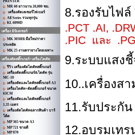
PRINTER
MR 60 ยาวนาน 20,000 ชม.
8.
รองรับไฟล
เครื่องตัดเลเซอร์ไฟเบอร์
All Series รวมทุกรุ่น
KL 6090D
.PCT .AI, .DR
เครื่อง มินิเลเซอร์
.PIC
และ
.PG
MK 3050Hi มือใหม่ราคา
ประหยัด
MK 25 งานตรายางโดยเฉพาะ
9.
ระบบแสงชี้จ
เครื่องตัดสติ๊กเกอร์+เครื่องไดคัท
รีวิว เครื่องตัดไดคัทสติ๊กเกอร์
เครื่องตัดสติ๊กเกอร์&ไดคัท รุ่น
MC-10
10.
.เครื่องสา
เครื่องตัดและไดคัทสติ๊กเกอร์ A3
เครื่องไดคัท+ตัดสติ๊กเกอร์ ขนาด
63CM
เครื่องตัดและไดคัทสติ๊กเกอร์
11.
รับประกั
1.35 เมตร
เครื่องตัดไดคัทฉลากสินค้า บาร์
โค้ด
MP 365 ขนาด A3
12.
อบรมเทรนน
MP 721 ขายดี
MP 870