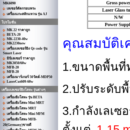
Gross powe
MK6090
เลเซอร์ตัดกรอบพระ
Laser Glass t
เครื่องแกะสลักแหวน รุ่น AJ
N/W
โปรโมชั่น
Power Supp
MK 22 ราคาถูก
BETA-20
คุณสมบัติเค
MK-2230-40w
MK2230new
เครื่องเลเซอร์ยิง Qr code รุ่น
Smart Laser
มินิเลเซอร์ ราคาถูก
1.
ขนาดพื้นที
MK3050/60w
MFB-20
MFB-20
เครื่องมาร์เกอร์ 50วัตต์-MDP50
LaserCut609-60w
2.
ปรับระดับพ
เครื่องเลเซอร์ยิงโลหะ รุ่นต่างๆ
เครื่องยิงโลหะ รุ่น BETA
เครื่องยิงโลหะ Mini MRT
3.
กำลังเลเซอร
เครื่องยิงโลหะ MRT
เครื่องยิงโลหะ Mini MFM
เครื่องยิงโลหะ MFB-
20(Germany)ขายดี
1-15 
ตั้งแต่