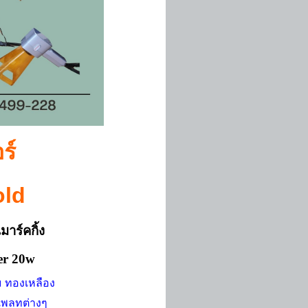
ร์
old
มาร์คกิ้ง
er 20w
ม ทองเหลือง
เพลทต่างๆ