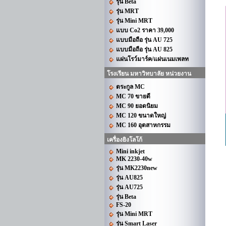
รุ่น Beta
รุ่น MRT
รุ่น Mini MRT
แบบ Co2 ราคา 39,000
แบบมือถือ รุ่น AU 725
แบบมือถือ รุ่น AU 825
แผ่นโรว์มาร์ค/แผ่นเนมเพลท
โรงเรียน มหาวิทบาลัย หน่วยงาน
ตระกูล MC
MC 70 ขายดี
MC 90 ยอดนิยม
MC 120 ขนาดใหญ่
MC 160 อุตสาหกรรม
เครื่องยิงโลโก้
Mini inkjet
MK 2230-40w
รุ่น MK2230new
รุ่น AU825
รุ่น AU725
รุ่น Beta
FS-20
รุ่น Mini MRT
รุ่น Smart Laser