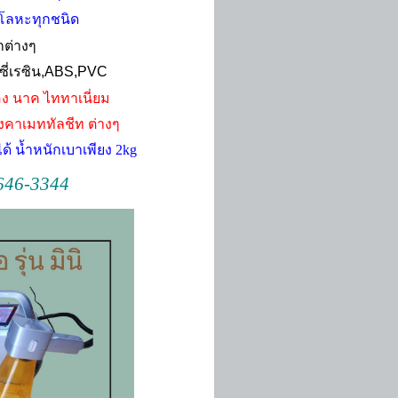
็นโลหะทุกชนิด
กต่างๆ
ี่เรซิน
,ABS,PVC
อง นาค ไททาเนี่ยม
ังคาเมททัลชีท
ต่างๆ
 น้ำหนักเบาเพียง 2kg
-646-3344