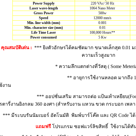
Power Supply
220 VAc/ 50 Hz
Laser wave-length
1064 Nano Meter
Gross Power
500w
Speed
12000 mm/s
Min. line width (mm)
0.001
Min. character size (mm)
0.01
Life Time Laser
100,000 Hours**
Power consumed
5 Kw
คุณสมบัติเด่น :
*** ยิงตัวอักษรได้คมชัดมาก ขนาดเล็กสุด 0.01 ม
ความเร็วสูงมาก
* ความลึกแตกต่างที่วัสดุ ( Some Meteria
** อายุการใช้งานหลอด มากถึง 100,0
ช้งาน
*** ออปชั่นเสริม สามารถต่อ
แป้นเท้าเหยียบ(Fo
รตารี่งานยิงกลม 360 องศา (สำหรับงาน แหวน ขวด กระบอก เพลา
** มีระบบรันนัมเบอร์ อัตโนมัติ พิมพ์บาร์โค๊ด และ QR Code ได้
แถมฟรี
โปรแกรม ซอฟแวร์ลิขสิทธิ์ ใช้งานได้ท