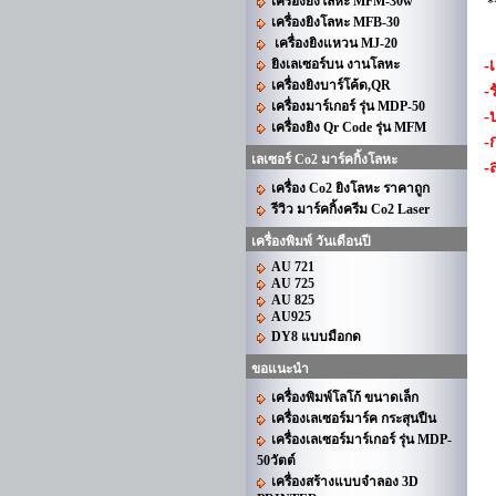
เครื่องยิงโลหะ MFM-30w
**
เครื่องยิงโลหะ MFB-30
เครื่องยิงแหวน MJ-20
ยิงเลเซอร์บน งานโลหะ
-
เครื่องยิงบาร์โค้ด,QR
-
เครื่องมาร์เกอร์ รุ่น MDP-50
-
เครื่องยิง Qr Code รุ่น MFM
-
เลเซอร์ Co2 มาร์คกิ้งโลหะ
-
เครื่อง Co2 ยิงโลหะ ราคาถูก
รีวิว มาร์คกิ้งครีม Co2 Laser
เครื่องพิมพ์ วันเดือนปี
AU 721
AU 725
AU 825
AU925
DY8 แบบมือกด
ขอแนะนำ
เครื่องพิมพ์โลโก้ ขนาดเล็ก
เครื่องเลเซอร์มาร์ค กระสุนปืน
เครื่องเลเซอร์มาร์เกอร์ รุ่น MDP-
50วัตต์
เครื่องสร้างแบบจำลอง 3D