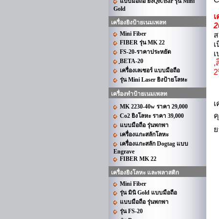
แบบมือถือ ยิงQR/Bar รุ่น Mini
Gold
เ
เครื่องยิงป้ายเนมเพลท
2
Mini Fiber
ส
FIBER รุ่น MK 22
เ
FS-20-ราคาประหยัด
เ
ฺBETA-20
,
เครื่องเลเซอร์ แบบมือถือ
2
รุ่น Mini Laser ยิงป้ายโลหะ
เครื่องทำป้ายเนมเพลท
เ
MK 2230-40w ราคา 29,000
ค
Co2 ยิงโลหะ ราคา 39,000
แบบมือถือ รุ่นพกพา
ย
เครื่องแกะสลักโลหะ
เครื่องแกะสลัก Dogtag แบบ
Engrave
FIBER MK 22
เครื่องยิงโลหะ และพลาสติก
Mini Fiber
รุ่น มินิ Gold แบบมือถือ
แบบมือถือ รุ่นพกพา
รุ่น FS-20