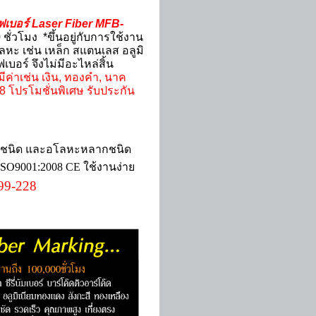
ไฟเบอร์ Laser Fiber MFB-
ชั่วโมง *ขึ้นอยู่กับการใช้งาน
ะ เช่น เหล็ก สแตนเลส อลูมิ
ฟเบอร์
จึงไม่มีอะไหล่สิ้น
ค่าเช่น เงิน
,
ทองคำ
,
นาค
8 โปรโมชั่นพิเศษ รับประกัน
ทุกชนิด และอโลหะหลากชนิด
ISO9001:2008 CE ใช้งานง่าย
99-228