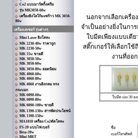
Co2 แบบมาร์คกิ้งครีม
รุ่น MK3050-60w
นอกจากเลือกเครื่องต
เครื่องยิงโลโก้มะพร้าว MK 3050-
80w
จำเป็นอย่างยิ่งในกา
เครื่องเลเซอร์ รุ่นต่างๆ
ใบมีดเพียงแบบเดียว
Mini Laser ยิงโลหะ
MK 2230-40w ราคาถูก
สติ๊กเกอร์ให้เลือกใช
MK 2230-50w
MK 55w ขายดี
งานที่ออก
MK 3050-50w
MK 3050-60w
MK 3050-80w ยอดนิยม
MK 4060-60w
MK 4060-80w
MK 4060 งานยิงกลม ทรง
กระบอก
MK 6090-60w
ใบมีด size 30 อ
MK 6090-80w
MK 6090-100w ขายดี
MK 1390-130w สารพัดประโยชน์
MK 1390-150w
MA1810 เครื่อง Co2ตัดโลหะ
FS-20 แบบไฟเบอร์
ชื่อ
Beta-20w
เบอร์โทรศัพท์
Mini MRT