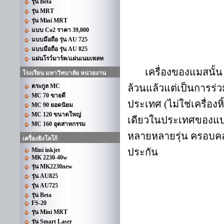
รุ่น Beta
รุ่น MRT
รุ่น Mini MRT
แบบ Co2 ราคา 39,000
แบบมือถือ รุ่น AU 725
แบบมือถือ รุ่น AU 825
แผ่นโรว์มาร์ค/แผ่นเนมเพลท
เครื่องของแมสนั้น ไม่ว
โรงเรียน มหาวิทบาลัย หน่วยงาน
ตระกูล MC
ล้วนแล้วแต่เป็นการร่ว
MC 70 ขายดี
ประเทศ (ไม่ใช่เครื่องห
MC 90 ยอดนิยม
MC 120 ขนาดใหญ่
เดียวในประเทศของแบรนด
MC 160 อุตสาหกรรม
หลายหลายรุ่น ครอบคลุ
เครื่องยิงโลโก้
Mini inkjet
ประกัน
MK 2230-40w
รุ่น MK2230new
รุ่น AU825
รุ่น AU725
รุ่น Beta
FS-20
รุ่น Mini MRT
รุ่น Smart Laser