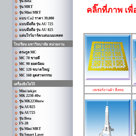
รุ่น Beta
รุ่น MRT
คลิ๊กที่ภาพ เ
รุ่น Mini MRT
แบบ Co2 ราคา 39,000
แบบมือถือ รุ่น AU 725
แบบมือถือ รุ่น AU 825
แผ่นโรว์มาร์ค/แผ่นเนมเพลท
โรงเรียน มหาวิทบาลัย หน่วยงาน
ตระกูล MC
MC 70 ขายดี
MC 90 ยอดนิยม
MC 120 ขนาดใหญ่
MC 160 อุตสาหกรรม
เครื่องยิงโลโก้
เลเซอร์งานผ้า สิ่งทอ
Mini inkjet
MK 2230-40w
รุ่น MK2230new
รุ่น AU825
รุ่น AU725
รุ่น Beta
FS-20
รุ่น Mini MRT
รุ่น Smart Laser