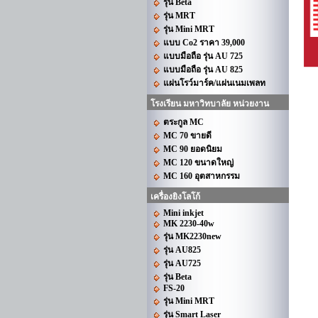
รุ่น Beta
รุ่น MRT
รุ่น Mini MRT
แบบ Co2 ราคา 39,000
แบบมือถือ รุ่น AU 725
แบบมือถือ รุ่น AU 825
แผ่นโรว์มาร์ค/แผ่นเนมเพลท
โรงเรียน มหาวิทบาลัย หน่วยงาน
ตระกูล MC
MC 70 ขายดี
MC 90 ยอดนิยม
MC 120 ขนาดใหญ่
MC 160 อุตสาหกรรม
เครื่องยิงโลโก้
Mini inkjet
MK 2230-40w
รุ่น MK2230new
รุ่น AU825
รุ่น AU725
รุ่น Beta
FS-20
รุ่น Mini MRT
รุ่น Smart Laser